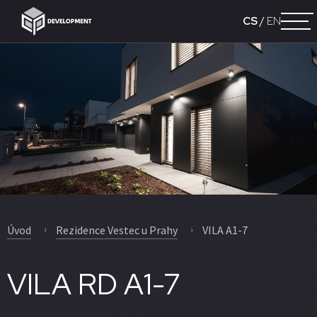
CS
/
EN
Úvod
Rezidence Vestec u Prahy
VILA A1-7
VILA RD A1-7