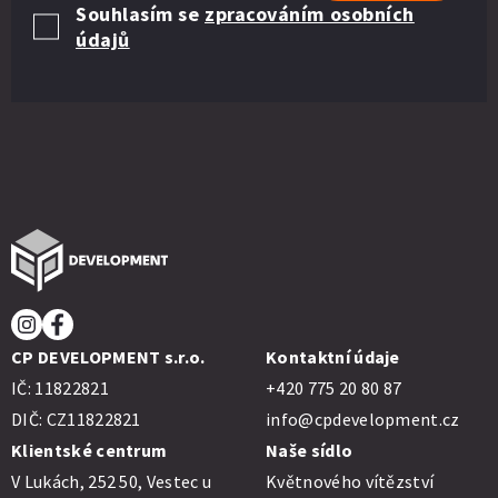
Souhlasím se
zpracováním osobních
údajů
CP DEVELOPMENT s.r.o.
Kontaktní údaje
IČ: 11822821
+420 775 20 80 87
DIČ: CZ11822821
info@cpdevelopment.cz
Klientské centrum
Naše sídlo
V Lukách, 252 50, Vestec u
Květnového vítězství