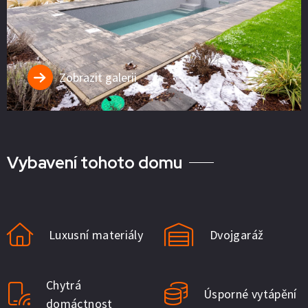
Zobrazit galerii
Vybavení tohoto domu
Luxusní materiály
Dvojgaráž
Chytrá
Úsporné vytápění
domáctnost