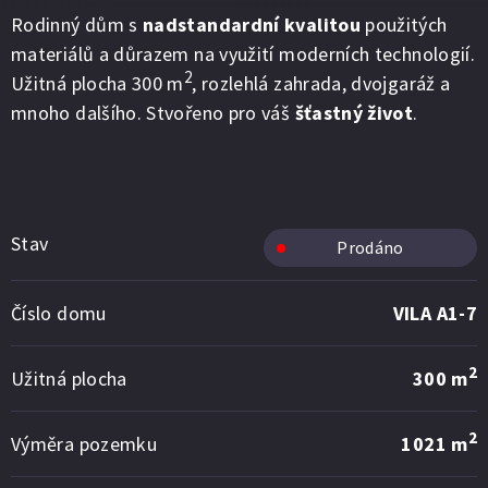
Rodinný dům s
nadstandardní kvalitou
použitých
materiálů a důrazem na využití moderních technologií.
2
Užitná plocha 300 m
, rozlehlá zahrada, dvojgaráž a
mnoho dalšího. Stvořeno pro váš
šťastný život
.
Stav
Prodáno
Číslo domu
VILA A1-7
2
Užitná plocha
300 m
2
Výměra pozemku
1021 m