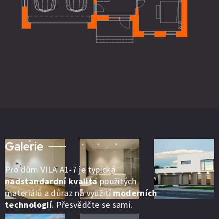
Galerie
Pro dům VILA A1-7 je typická
nadstandardní kvalita
použitých
materiálů a důraz na využití
moderních
technologií
. Přesvědčte se sami.