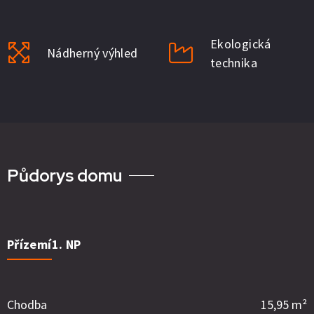
Ekologická
Nádherný výhled
technika
Půdorys domu
Přízemí
1. NP
Chodba
15,95 m²