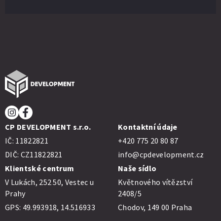
CP DEVELOPMENT s.r.o.
Kontaktní údaje
IČ: 11822821
+420 775 20 80 87
DIČ: CZ11822821
info@cpdevelopment.cz
Klientské centrum
Naše sídlo
V Lukách, 252 50, Vestec u
Květnového vítězství
Prahy
2408/5
GPS:
49.993918, 14.516933
Chodov, 149 00 Praha