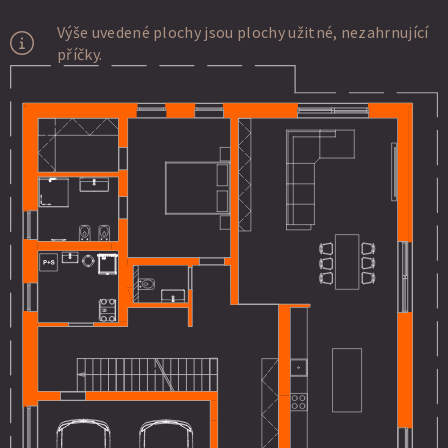
Výše uvedené plochy jsou plochy užitné, nezahrnující
příčky.