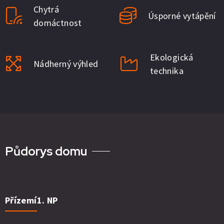
Chytrá
Úsporné vytápění
domáctnost
Ekologická
Nádherný výhled
technika
Půdorys domu
Přízemí
1. NP