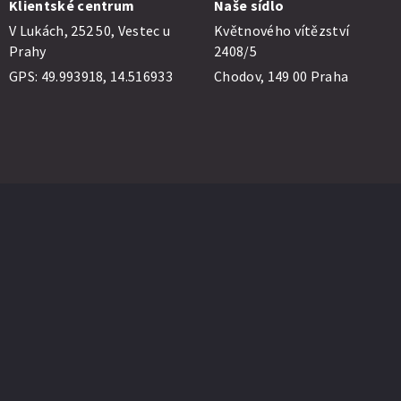
Klientské centrum
Naše sídlo
V Lukách, 252 50, Vestec u
Květnového vítězství
Prahy
2408/5
GPS:
49.993918, 14.516933
Chodov, 149 00 Praha