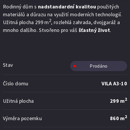
Rodinný dům s
nadstandardní kvalitou
použitých
materiálů a důrazu na využití moderních technologií.
2
Užitná plocha 299 m
, rozlehlá zahrada, dvojgaráž a
mnoho dalšího. Stvořeno pro váš
šťastný život
.
Stav
Prodáno
Číslo domu
VILA A3-10
2
Užitná plocha
299 m
2
Výměra pozemku
860 m