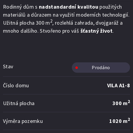
Rodinný dům s
nadstandardní kvalitou
použitých
materiálů a důrazem na využití moderních technologií.
2
Užitná plocha 300 m
, rozlehlá zahrada, dvojgaráž a
mnoho dalšího. Stvořeno pro váš
šťastný život
.
Stav
Prodáno
Číslo domu
VILA A1-8
2
Užitná plocha
300 m
2
Výměra pozemku
1020 m