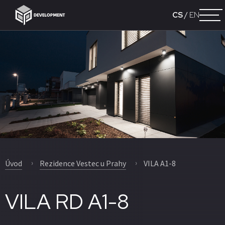
CS
/
EN
Úvod
Rezidence Vestec u Prahy
VILA A1-8
VILA RD A1-8