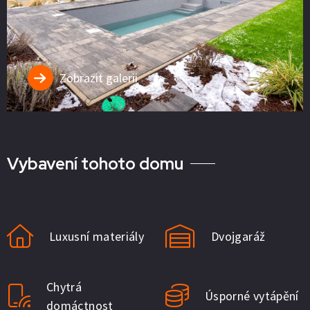
Zobrazit galerii
Vybavení tohoto domu
Luxusní materiály
Dvojgaráž
Chytrá
Úsporné vytápění
domáctnost