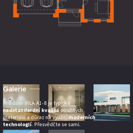
Galerie
Pro dům VILA A1-8 je typická
nadstandardní kvalita
použitých
materiálů a důraz na využití
moderních
technologií
. Přesvědčte se sami.