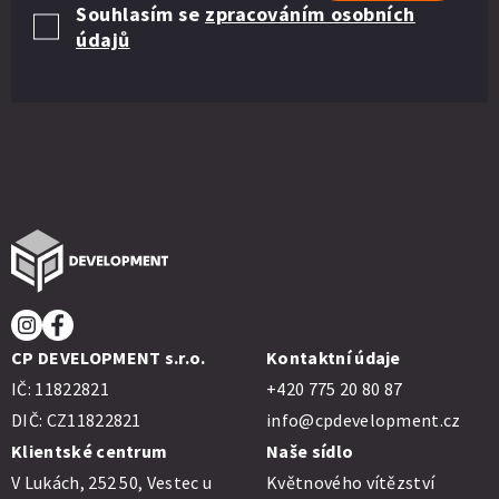
Souhlasím se
zpracováním osobních
údajů
CP DEVELOPMENT s.r.o.
Kontaktní údaje
IČ: 11822821
+420 775 20 80 87
DIČ: CZ11822821
info@cpdevelopment.cz
Klientské centrum
Naše sídlo
V Lukách, 252 50, Vestec u
Květnového vítězství