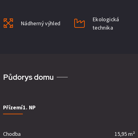
Ekologická
Nádherný výhled
technika
Půdorys domu
Přízemí
1. NP
Chodba
15,95 m²